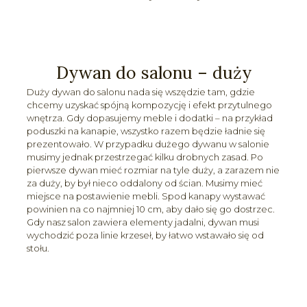
Dywan do salonu – duży
Duży dywan do salonu nada się wszędzie tam, gdzie
chcemy uzyskać spójną kompozycję i efekt przytulnego
wnętrza. Gdy dopasujemy meble i dodatki – na przykład
poduszki na kanapie, wszystko razem będzie ładnie się
prezentowało. W przypadku dużego dywanu w salonie
musimy jednak przestrzegać kilku drobnych zasad. Po
pierwsze dywan mieć rozmiar na tyle duży, a zarazem nie
za duży, by był nieco oddalony od ścian. Musimy mieć
miejsce na postawienie mebli. Spod kanapy wystawać
powinien na co najmniej 10 cm, aby dało się go dostrzec.
Gdy nasz salon zawiera elementy jadalni, dywan musi
wychodzić poza linie krzeseł, by łatwo wstawało się od
stołu.