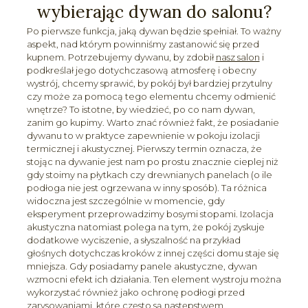
wybierając dywan do salonu?
Po pierwsze funkcja, jaką dywan będzie spełniał. To ważny
aspekt, nad którym powinniśmy zastanowić się przed
kupnem. Potrzebujemy dywanu, by zdobił
nasz salon
i
podkreślał jego dotychczasową atmosferę i obecny
wystrój, chcemy sprawić, by pokój był bardziej przytulny
czy może za pomocą tego elementu chcemy odmienić
wnętrze? To istotne, by wiedzieć, po co nam dywan,
zanim go kupimy. Warto znać również fakt, że posiadanie
dywanu to w praktyce zapewnienie w pokoju izolacji
termicznej i akustycznej. Pierwszy termin oznacza, że
stojąc na dywanie jest nam po prostu znacznie cieplej niż
gdy stoimy na płytkach czy drewnianych panelach (o ile
podłoga nie jest ogrzewana w inny sposób). Ta różnica
widoczna jest szczególnie w momencie, gdy
eksperyment przeprowadzimy bosymi stopami. Izolacja
akustyczna natomiast polega na tym, że pokój zyskuje
dodatkowe wyciszenie, a słyszalność na przykład
głośnych dotychczas kroków z innej części domu staje się
mniejsza. Gdy posiadamy panele akustyczne, dywan
wzmocni efekt ich działania. Ten element wystroju można
wykorzystać również jako ochronę podłogi przed
zarysowaniami, które często są następstwem