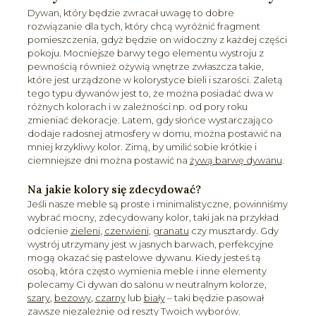
Dywan, który będzie zwracał uwagę to dobre
rozwiązanie dla tych, który chcą wyróżnić fragment
pomieszczenia, gdyż będzie on widoczny z każdej części
pokoju. Mocniejsze barwy tego elementu wystroju z
pewnością również ożywią wnętrze zwłaszcza takie,
które jest urządzone w kolorystyce bieli i szarości. Zaletą
tego typu dywanów jest to, że można posiadać dwa w
różnych kolorach i w zależności np. od pory roku
zmieniać dekoracje. Latem, gdy słońce wystarczająco
dodaje radosnej atmosfery w domu, można postawić na
mniej krzykliwy kolor. Zimą, by umilić sobie krótkie i
ciemniejsze dni można postawić na
żywą barwę dywanu
.
Na jakie kolory się zdecydować?
Jeśli nasze meble są proste i minimalistyczne, powinniśmy
wybrać mocny, zdecydowany kolor, taki jak na przykład
odcienie
zieleni
,
czerwieni
,
granatu
czy musztardy. Gdy
wystrój utrzymany jest w jasnych barwach, perfekcyjne
mogą okazać się pastelowe dywanu. Kiedy jesteś tą
osobą, która często wymienia meble i inne elementy
polecamy Ci dywan do salonu w neutralnym kolorze,
szary
,
bezowy
,
czarny
lub
biały
– taki będzie pasował
zawsze niezależnie od reszty Twoich wyborów.