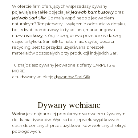
W ofercie firm oferujących w sprzedaży dywany
pojawiają się takie pojęcia jak
jedwab bambusowy
oraz
jedwab Sari Silk
. Co mają wspólnego z jedwabiem
naturalnym? Ten pierwszy – wyłącznie odczucia w dotyku,
bo jedwab bambusowy to tylko inna, marketingowa
nazwa
wiskozy
, którą szczegółowo poznacie w dalszej
części artykułu. Sari Silk to natomiast czystej postaci
recycling. Jest to przędza uzyskiwana z resztek
materiałów pozostałych przy produkcji indyjskich Sari.
Tu znajdziesz
dywany jedwabne z oferty CARPETS &
MORE
a tu dywany kolekcję
dywanów Sari Silk
Dywany wełniane
Wełna
jest najbardziej popularnym surowcem używanym
do tkania dywanów. Wynika to z jej wielu wyjątkowych
cech docenianych przez użytkowników wełnianych okryć
podłogowych.