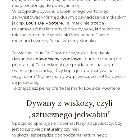
miały tendencję do podwijania się.
W przypadku dywanu bawełnianego warto więc
zainwestować w firmę z dużym doświadczeniem tkackim
jak np.
Louis De Pootere
. Tej marki nie trzeba
reklamować! 150 lat tradycji oraz dywany, które zdobią
tak znakomite miejscach jak Buckingham Palace,
muzeum Luwr czy Pałac Książęcy Monako.
To właśnie Louis De Poortere wymyślił ideę tkania
dywanów z
bawełniany szenilowej
(bardzo trudnej do
przetarcia). Tak doskonałą, że producenci na całym
świecie go naśladują. Czy kopia jest porównywalna z
oryginałem? My nie mamy wątpliwości, że nie! Sprawdź i
się przekonaj.
To znajdziesz pełną ofertę tej marki:
Louis de Poortere
Dywany z wiskozy, czyli
„sztucznego jedwabiu”
Specjaliści spierają się na temat klasyfikacji wiskozy. Czy
jest to surowiec naturalny czy nie?
Wiskoza jest przędzą pochodzenia naturalnego.