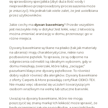
się sprawdzony specjalista (zbyt duża ilość wody i
nieprawidłowo przeprowadzony proces suszenia może
je zniszczyć). Ma jednak tak wiele zalet, że jest uwielbiana
przez użytkowników.
Jakie cechy ma
dywan bawełniany
? Przede wszystkim
jest niezwykle miły w dotyku! Jest lekki, więc z łatwością
można zmieniać aranżację w domu, przenosząc go w
różne miejsca.
Dywany bawełniane są tkane na płasko (tak jak materiały
na ubrania) i mają charakterystyczne, niskie runo
pozbawione pętelek. To sprawia, że są odporne na
odgniecenia od mebli i są idealnym wyborem, gdy w
domu mieszkają zwierzaki, które lubią „zaciągać”
pazurkami klasyczne dywany pętelkowe. To również
dobry wybór również dla alergików. Dywany bawełniane
z oferty Carpets & More posiadają certyfikat OEKO-TEX.
Nie musisz więc obawiać się uczuleń towarzyszącym
osobom wrażliwym na wełnę lub sztuczne barwniki.
Uważaj na dywany bawełniane, które nie mogą
poszczycić się znaną marką! Ich lekkość może sprawić, że
będą przemieszczały się na podłodze, a narożniki będą