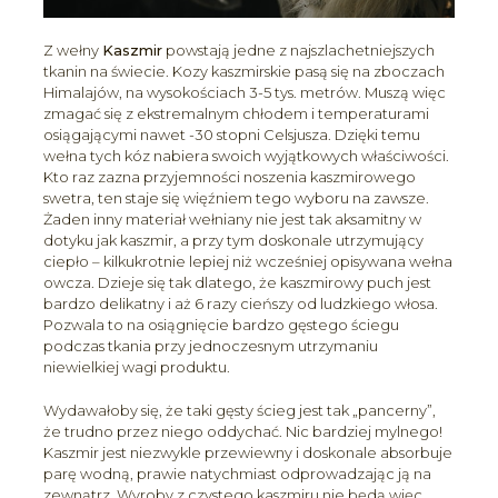
Z wełny
Kaszmir
powstają jedne z najszlachetniejszych
tkanin na świecie. Kozy kaszmirskie pasą się na zboczach
Himalajów, na wysokościach 3-5 tys. metrów. Muszą więc
zmagać się z ekstremalnym chłodem i temperaturami
osiągającymi nawet -30 stopni Celsjusza. Dzięki temu
wełna tych kóz nabiera swoich wyjątkowych właściwości.
Kto raz zazna przyjemności noszenia kaszmirowego
swetra, ten staje się więźniem tego wyboru na zawsze.
Żaden inny materiał wełniany nie jest tak aksamitny w
dotyku jak kaszmir, a przy tym doskonale utrzymujący
ciepło – kilkukrotnie lepiej niż wcześniej opisywana wełna
owcza. Dzieje się tak dlatego, że kaszmirowy puch jest
bardzo delikatny i aż 6 razy cieńszy od ludzkiego włosa.
Pozwala to na osiągnięcie bardzo gęstego ściegu
podczas tkania przy jednoczesnym utrzymaniu
niewielkiej wagi produktu.
Wydawałoby się, że taki gęsty ścieg jest tak „pancerny”,
że trudno przez niego oddychać. Nic bardziej mylnego!
Kaszmir jest niezwykle przewiewny i doskonale absorbuje
parę wodną, prawie natychmiast odprowadzając ją na
zewnątrz. Wyroby z czystego kaszmiru nie będą więc