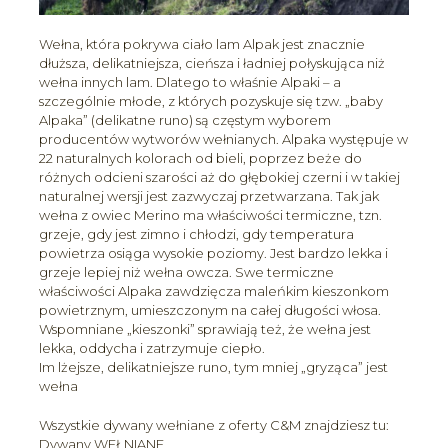
Wełna, która pokrywa ciało lam Alpak jest znacznie
dłuższa, delikatniejsza, cieńsza i ładniej połyskująca niż
wełna innych lam. Dlatego to właśnie Alpaki – a
szczególnie młode, z których pozyskuje się tzw. „baby
Alpaka” (delikatne runo) są częstym wyborem
producentów wytworów wełnianych. Alpaka występuje w
22 naturalnych kolorach od bieli, poprzez beże do
różnych odcieni szarości aż do głębokiej czerni i w takiej
naturalnej wersji jest zazwyczaj przetwarzana. Tak jak
wełna z owiec Merino ma właściwości termiczne, tzn.
grzeje, gdy jest zimno i chłodzi, gdy temperatura
powietrza osiąga wysokie poziomy. Jest bardzo lekka i
grzeje lepiej niż wełna owcza. Swe termiczne
właściwości Alpaka zawdzięcza maleńkim kieszonkom
powietrznym, umieszczonym na całej długości włosa.
Wspomniane „kieszonki” sprawiają też, że wełna jest
lekka, oddycha i zatrzymuje ciepło.
Im lżejsze, delikatniejsze runo, tym mniej „gryząca” jest
wełna
Wszystkie dywany wełniane z oferty C&M znajdziesz tu:
Dywany WEŁNIANE