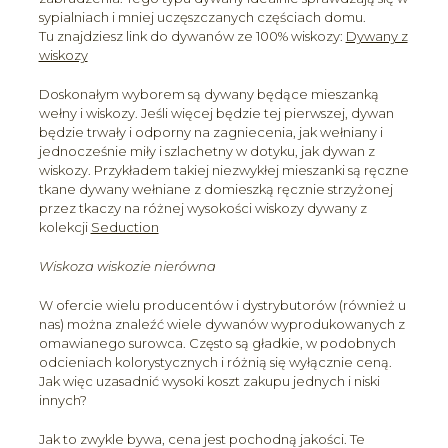
sypialniach i mniej uczęszczanych częściach domu.
Tu znajdziesz link do dywanów ze 100% wiskozy:
Dywany z
wiskozy
Doskonałym wyborem są dywany będące mieszanką
wełny i wiskozy. Jeśli więcej będzie tej pierwszej, dywan
będzie trwały i odporny na zagniecenia, jak wełniany i
jednocześnie miły i szlachetny w dotyku, jak dywan z
wiskozy. Przykładem takiej niezwykłej mieszanki są ręczne
tkane dywany wełniane z domieszką ręcznie strzyżonej
przez tkaczy na różnej wysokości wiskozy dywany z
kolekcji
Seduction
Wiskoza wiskozie nierówna
W ofercie wielu producentów i dystrybutorów (również u
nas) można znaleźć wiele dywanów wyprodukowanych z
omawianego surowca. Często są gładkie, w podobnych
odcieniach kolorystycznych i różnią się wyłącznie ceną.
Jak więc uzasadnić wysoki koszt zakupu jednych i niski
innych?
Jak to zwykle bywa, cena jest pochodną jakości. Te