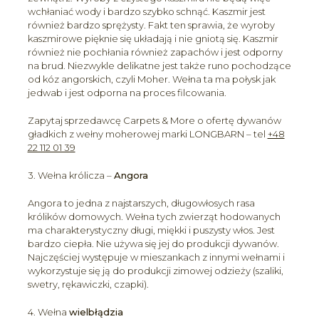
wchłaniać wody i bardzo szybko schnąć. Kaszmir jest
również bardzo sprężysty. Fakt ten sprawia, że wyroby
kaszmirowe pięknie się układają i nie gniotą się. Kaszmir
również nie pochłania również zapachów i jest odporny
na brud. Niezwykle delikatne jest także runo pochodzące
od kóz angorskich, czyli Moher. Wełna ta ma połysk jak
jedwab i jest odporna na proces filcowania.
Zapytaj sprzedawcę Carpets & More o ofertę dywanów
gładkich z wełny moherowej marki LONGBARN – tel
+48
22 112 01 39
3. Wełna królicza –
Angora
Angora to jedna z najstarszych, długowłosych rasa
królików domowych. Wełna tych zwierząt hodowanych
ma charakterystyczny długi, miękki i puszysty włos. Jest
bardzo ciepła. Nie używa się jej do produkcji dywanów.
Najczęściej występuje w mieszankach z innymi wełnami i
wykorzystuje się ją do produkcji zimowej odzieży (szaliki,
swetry, rękawiczki, czapki).
4. Wełna
wielbłądzia