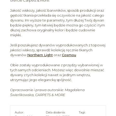
ofercie Carpets & More.
Jakość wiskozy, jakość barwników, sposób produkcji oraz
gęstość tkania przekłada się oczywiście na jakość całego
dywanu. Im wyższe te parametry, tym dłużej Twój dywan
będzie piękny, tym łatwiej będzie można go czyścić i tym
dłużej zachowa oryginalny kolor i będzie cudownie
miękki.
Jeśli poszukujesz dywanów wyprodukowanych z topowej
jakości wiskozy, sprawdź kolekcję ręcznie tkanych
dywanów
Northern Light
oraz
Cosmou
Obie zostały wyprodukowane z przędzy wybarwionej w
tych samych odcieniach. Możesz więc dowolnie mieszać
dywany z tych kolekcji nawet w jednym wnętrzu,
utrzymując jego elegancką spójność.
Opracowanie i prawa autorskie: Magdalena
Świerlikowska, CARPETS & MORE
Autor:
Data dodania:
Tagi: