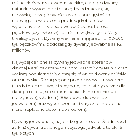
też najcieńszym surowcem tkackim, dlatego dywany
naturalne wykonane z tej przędzy odznaczają się
niezwykłą szczegółowością wzoru oraz gęstością –
nieosiągalną w procesie produkcji kobierców
wykonanych z innych surowców. Gęstość to ilość
pęczków (czyli włosów) na 1m2. Im większa gęstość, tym
trwalszy dywan. Dywany wełniane mają średnio 100-500
tys. pęczków/m2, podczas gdy dywany jedwabne aż 1-2
milionów!
Najwyżej cenione są dywany jedwabne z terenów
dawnej Persji, tak znanych Ghom, Kashmir czy Nain. Coraz
większą popularnością cieszą się również dywany chińskie
oraz indyjskie. Różnią się one przede wszystkim wzorem
(każdy teren ma swoje tradycyjne, charakterystyczne dla
danego rejonu), sposobem tkania (tkane ręcznie lub
maszynowo), składem (100% jedwab lub wełna z
jedwabiem) oraz wykończeniem (klasyczne frędzle lub
nici przeplatane złotem lub srebrem).
Dywany jedwabne są najbardziej kosztowne. Średni koszt
za 1/m2 dywanu utkanego z czystego jedwabiu to ok. 16
tys. złotych.