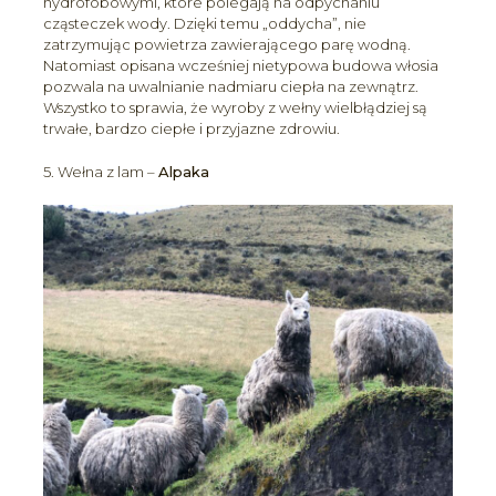
hydrofobowymi, które polegają na odpychaniu
cząsteczek wody. Dzięki temu „oddycha”, nie
zatrzymując powietrza zawierającego parę wodną.
Natomiast opisana wcześniej nietypowa budowa włosia
pozwala na uwalnianie nadmiaru ciepła na zewnątrz.
Wszystko to sprawia, że wyroby z wełny wielbłądziej są
trwałe, bardzo ciepłe i przyjazne zdrowiu.
5. Wełna z lam –
Alpaka