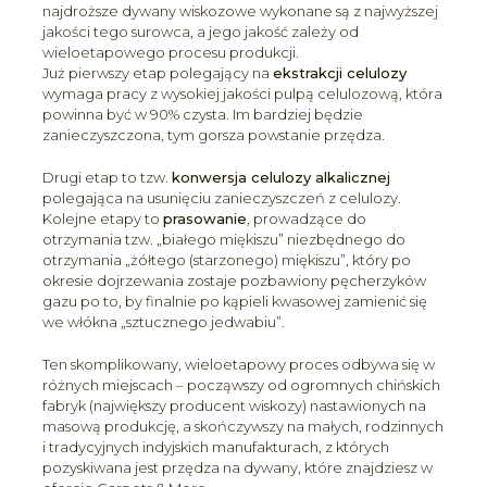
najdroższe dywany wiskozowe wykonane są z najwyższej
jakości tego surowca, a jego jakość zależy od
wieloetapowego procesu produkcji.
Już pierwszy etap polegający na
ekstrakcji celulozy
wymaga pracy z wysokiej jakości pulpą celulozową, która
powinna być w 90% czysta. Im bardziej będzie
zanieczyszczona, tym gorsza powstanie przędza.
Drugi etap to tzw.
konwersja celulozy alkalicznej
polegająca na usunięciu zanieczyszczeń z celulozy.
Kolejne etapy to
prasowanie
, prowadzące do
otrzymania tzw. „białego miękiszu” niezbędnego do
otrzymania „żółtego (starzonego) miękiszu”, który po
okresie dojrzewania zostaje pozbawiony pęcherzyków
gazu po to, by finalnie po kąpieli kwasowej zamienić się
we włókna „sztucznego jedwabiu”.
Ten skomplikowany, wieloetapowy proces odbywa się w
różnych miejscach – począwszy od ogromnych chińskich
fabryk (największy producent wiskozy) nastawionych na
masową produkcję, a skończywszy na małych, rodzinnych
i tradycyjnych indyjskich manufakturach, z których
pozyskiwana jest przędza na dywany, które znajdziesz w