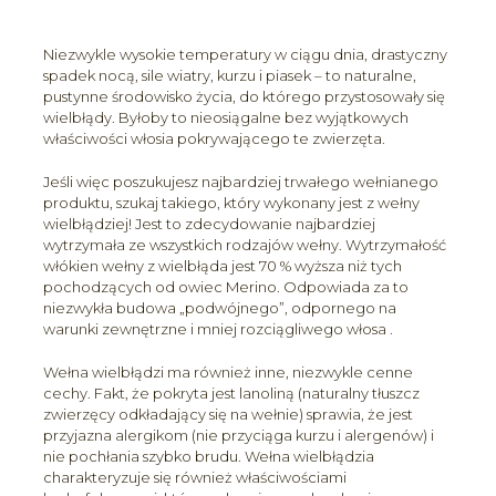
Niezwykle wysokie temperatury w ciągu dnia, drastyczny
spadek nocą, sile wiatry, kurzu i piasek – to naturalne,
pustynne środowisko życia, do którego przystosowały się
wielbłądy. Byłoby to nieosiągalne bez wyjątkowych
właściwości włosia pokrywającego te zwierzęta.
Jeśli więc poszukujesz najbardziej trwałego wełnianego
produktu, szukaj takiego, który wykonany jest z wełny
wielbłądziej! Jest to zdecydowanie najbardziej
wytrzymała ze wszystkich rodzajów wełny. Wytrzymałość
włókien wełny z wielbłąda jest 70 % wyższa niż tych
pochodzących od owiec Merino. Odpowiada za to
niezwykła budowa „podwójnego”, odpornego na
warunki zewnętrzne i mniej rozciągliwego włosa .
Wełna wielbłądzi ma również inne, niezwykle cenne
cechy. Fakt, że pokryta jest lanoliną (naturalny tłuszcz
zwierzęcy odkładający się na wełnie) sprawia, że jest
przyjazna alergikom (nie przyciąga kurzu i alergenów) i
nie pochłania szybko brudu. Wełna wielbłądzia
charakteryzuje się również właściwościami