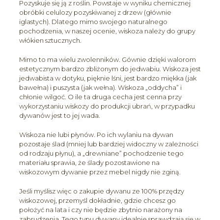
Pozyskuje się ją z roślin. Powstaje w wyniku chemicznej
obróbki celulozy pozyskiwanej z drzew (głównie
iglastych). Dlatego mimo swojego naturalnego
pochodzenia, w naszej ocenie, wiskoza należy do grupy
włókien sztucznych.
Mimo to ma wielu zwolenników. Gównie dzięki walorom
estetycznym bardzo zbliżonym do jedwabiu. Wiskoza jest
jedwabista w dotyku, pięknie lśni, jest bardzo miękka (jak
bawełna) i puszysta (jak wełna). Wiskoza „oddycha” i
chłonie wilgoć. O ile ta druga cecha jest cenna przy
wykorzystaniu wiskozy do produkcji ubrań, w przypadku
dywanów jest to jej wada.
Wiskoza nie lubi płynów. Po ich wylaniu na dywan
pozostaje ślad (mniej lub bardziej widoczny w zależności
od rodzaju płynu), a „drewniane” pochodzenie tego
materiału sprawia, że ślady pozostawione na
wiskozowym dywanie przez mebel nigdy nie zginą.
Jeśli myślisz więc o zakupie dywanu ze 100% przędzy
wiskozowej, przemyśl dokładnie, gdzie chcesz go
położyć na lata i czy nie będzie zbytnio narażony na
zabrudzenia. Tego typu dywany idealnie sprawdzają się w