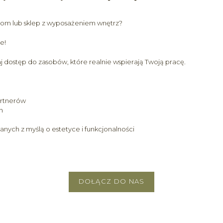
oom lub sklep z wyposażeniem wnętrz?
e!
aj dostęp do zasobów, które realnie wspierają Twoją pracę.
artnerów
h
ych z myślą o estetyce i funkcjonalności
DOŁĄCZ DO NAS