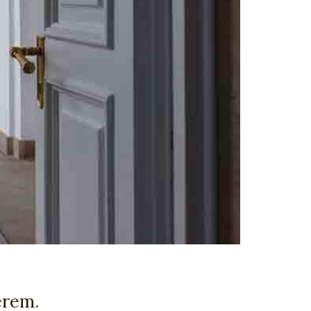
erem.