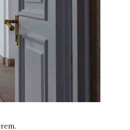
erem.