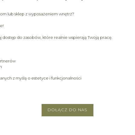
oom lub sklep z wyposażeniem wnętrz?
e!
aj dostęp do zasobów, które realnie wspierają Twoją pracę.
artnerów
h
ych z myślą o estetyce i funkcjonalności
DOŁĄCZ DO NAS